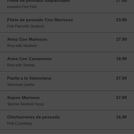
Filete de pescado Empanizado
17.99
17.99 USD
breaded Fish Filet
Filete de pescado Con Mariscos
23.99
23.99 USD
Fish Filet with Seafood
Arroz Con Mariscos
27.99
27.99 USD
Rice with Seafood
Arroz Con Camarones
18.99
18.99 USD
Rice with Shrimp
Paella a la Valenciana
27.99
27.99 USD
Valencian paella
Sopon Marinero
27.99
27.99 USD
Special Seafood Soup
Chicharrones de pescado
16.99
16.99 USD
Fish Cracklings