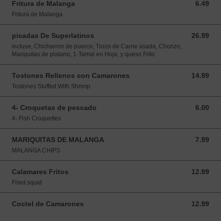
Fritura de Malanga
6.49
6.49 USD
Fritura de Malanga
picadas De Superlatinos
26.99
26.99 USD
incluye, Chicharron de puerco, Trozo de Carne asada, Chorizo,
Mariquitas de platano, 1-Tamal en Hoja, y queso Frito
Tostones Rellenos con Camarones
14.99
14.99 USD
Tostones Stuffed With Shrimp
4- Croquetas de pescado
6.00
6.00 USD
4- Fish Croquettes
MARIQUITAS DE MALANGA
7.99
7.99 USD
MALANGA CHIPS
Calamares Fritos
12.99
12.99 USD
Fried squid
Coctel de Camarones
12.99
12.99 USD