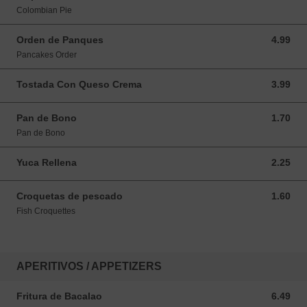
Colombian Pie
Orden de Panques
4.99
4.99 USD
Pancakes Order
Tostada Con Queso Crema
3.99
3.99 USD
Pan de Bono
1.70
1.70 USD
Pan de Bono
Yuca Rellena
2.25
2.25 USD
Croquetas de pescado
1.60
1.60 USD
Fish Croquettes
APERITIVOS / APPETIZERS
Fritura de Bacalao
6.49
6.49 USD