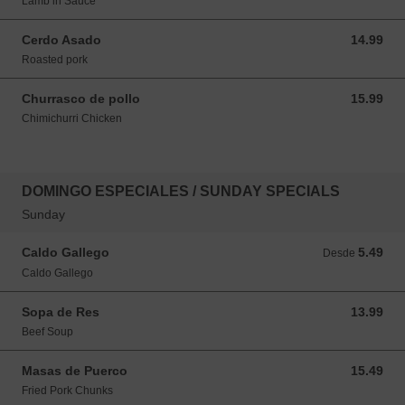
Lamb in Sauce
Cerdo Asado
14.99
14.99 USD
Roasted pork
Churrasco de pollo
15.99
15.99 USD
Chimichurri Chicken
DOMINGO ESPECIALES / SUNDAY SPECIALS
Sunday
Caldo Gallego
5.49
Desde 5.49 USD
Desde
Caldo Gallego
Sopa de Res
13.99
13.99 USD
Beef Soup
Masas de Puerco
15.49
15.49 USD
Fried Pork Chunks