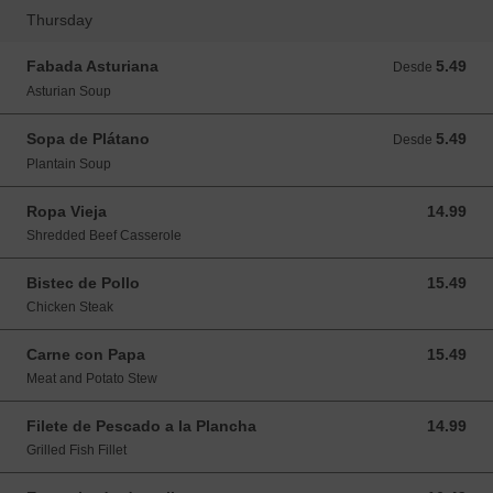
Thursday
Fabada Asturiana
5.49
Desde 5.49 USD
Desde
Asturian Soup
Sopa de Plátano
5.49
Desde 5.49 USD
Desde
Plantain Soup
Ropa Vieja
14.99
14.99 USD
Shredded Beef Casserole
Bistec de Pollo
15.49
15.49 USD
Chicken Steak
Carne con Papa
15.49
15.49 USD
Meat and Potato Stew
Filete de Pescado a la Plancha
14.99
14.99 USD
Grilled Fish Fillet