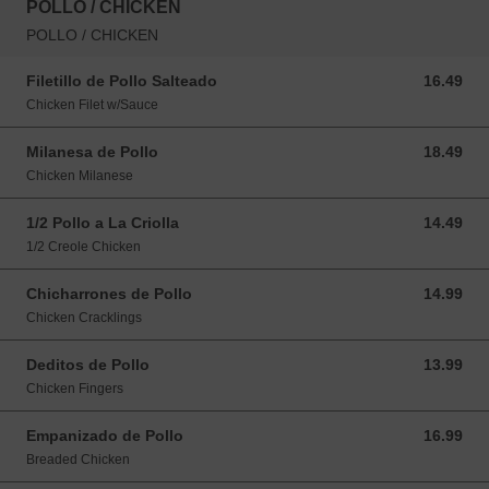
POLLO / CHICKEN
POLLO / CHICKEN
Filetillo de Pollo Salteado
16.49
16.49 USD
Chicken Filet w/Sauce
Milanesa de Pollo
18.49
18.49 USD
Chicken Milanese
1/2 Pollo a La Criolla
14.49
14.49 USD
1/2 Creole Chicken
Chicharrones de Pollo
14.99
14.99 USD
Chicken Cracklings
Deditos de Pollo
13.99
13.99 USD
Chicken Fingers
Empanizado de Pollo
16.99
16.99 USD
Breaded Chicken