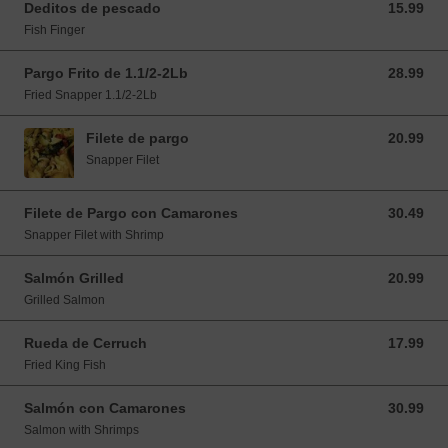
Deditos de pescado
15.99
15.99 USD
Fish Finger
Pargo Frito de 1.1/2-2Lb
28.99
28.99 USD
Fried Snapper 1.1/2-2Lb
Filete de pargo
20.99
20.99 USD
Snapper Filet
Filete de Pargo con Camarones
30.49
30.49 USD
Snapper Filet with Shrimp
Salmón Grilled
20.99
20.99 USD
Grilled Salmon
Rueda de Cerruch
17.99
17.99 USD
Fried King Fish
Salmón con Camarones
30.99
30.99 USD
Salmon with Shrimps