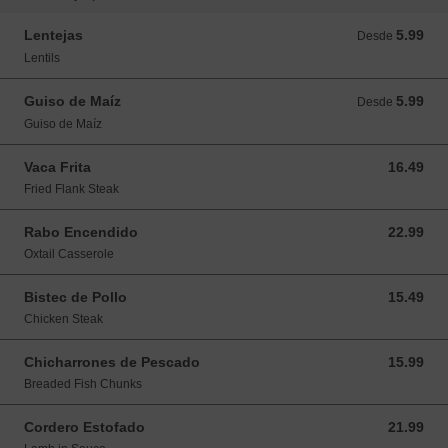
Lentejas
5.99
Desde 5.99 USD
Desde
Lentils
Guiso de Maíz
5.99
Desde 5.99 USD
Desde
Guiso de Maíz
Vaca Frita
16.49
16.49 USD
Fried Flank Steak
Rabo Encendido
22.99
22.99 USD
Oxtail Casserole
Bistec de Pollo
15.49
15.49 USD
Chicken Steak
Chicharrones de Pescado
15.99
15.99 USD
Breaded Fish Chunks
Cordero Estofado
21.99
21.99 USD