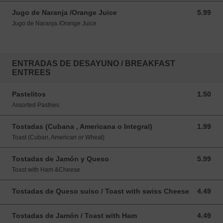
Jugo de Naranja /Orange Juice
5.99
5.99 USD
Jugo de Naranja /Orange Juice
ENTRADAS DE DESAYUNO / BREAKFAST
ENTREES
Pastelitos
1.50
1.50 USD
Assorted Pastries
Tostadas (Cubana , Americana o Integral)
1.99
1.99 USD
Toast (Cuban, American or Wheat)
Tostadas de Jamón y Queso
5.99
5.99 USD
Toast with Ham &Cheese
Tostadas de Queso suiso / Toast with swiss Cheese
4.49
4.49 USD
Tostadas de Jamón / Toast with Ham
4.49
4.49 USD