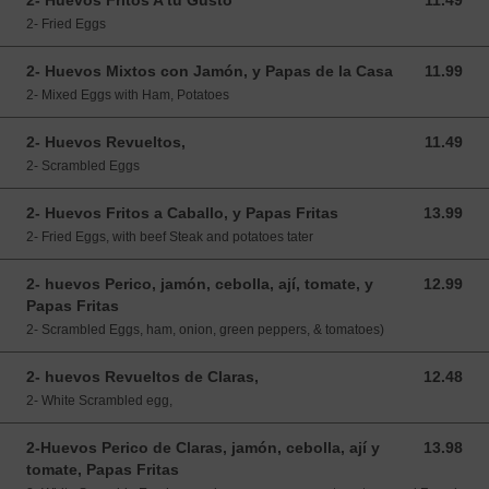
2- Huevos Fritos A tu Gusto
11.49
11.49 USD
2- Fried Eggs
2- Huevos Mixtos con Jamón, y Papas de la Casa
11.99
11.99 USD
2- Mixed Eggs with Ham, Potatoes
2- Huevos Revueltos,
11.49
11.49 USD
2- Scrambled Eggs
2- Huevos Fritos a Caballo, y Papas Fritas
13.99
13.99 USD
2- Fried Eggs, with beef Steak and potatoes tater
2- huevos Perico, jamón, cebolla, ají, tomate, y
12.99
12.99 USD
Papas Fritas
2- Scrambled Eggs, ham, onion, green peppers, & tomatoes)
2- huevos Revueltos de Claras,
12.48
12.48 USD
2- White Scrambled egg,
2-Huevos Perico de Claras, jamón, cebolla, ají y
13.98
13.98 USD
tomate, Papas Fritas