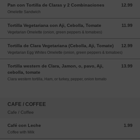
Pan con Tortilla de Claras y 2 Combinaciones
12.99
12.99 USD
Omelette Sandwich
Tortilla Vegetariana con Aji, Cebolla, Tomate
11.99
11.99 USD
Vegetarian Omelette (onion, green peppers & tomatoes)
Tortilla de Clara Vegetariana (Cebolla, Aji, Tomate)
12.99
12.99 USD
Vegetarian Egg Whites Omelette (onion, green peppers & tomatoes)
Tortilla western de Clara, Jamon, o, pavo, Aji,
13.99
13.99 USD
cebolla, tomate
Clara western tortilla, Ham, or turkey, pepper, onion tomato
CAFE / COFFEE
Cafe / Coffee
Café con Leche
1.99
1.99 USD
Coffee with Milk