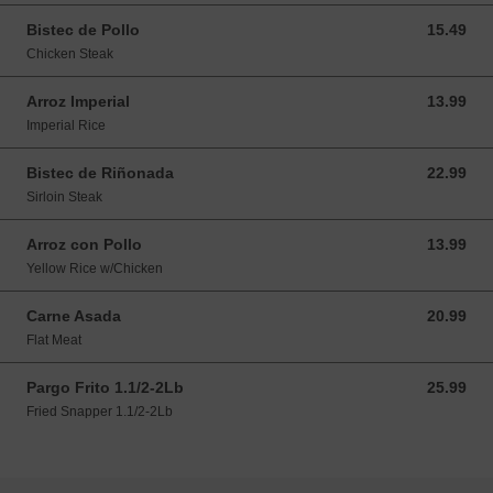
Bistec de Pollo
15.49
15.49 USD
Chicken Steak
Arroz Imperial
13.99
13.99 USD
Imperial Rice
Bistec de Riñonada
22.99
22.99 USD
Sirloin Steak
Arroz con Pollo
13.99
13.99 USD
Yellow Rice w/Chicken
Carne Asada
20.99
20.99 USD
Flat Meat
Pargo Frito 1.1/2-2Lb
25.99
25.99 USD
Fried Snapper 1.1/2-2Lb