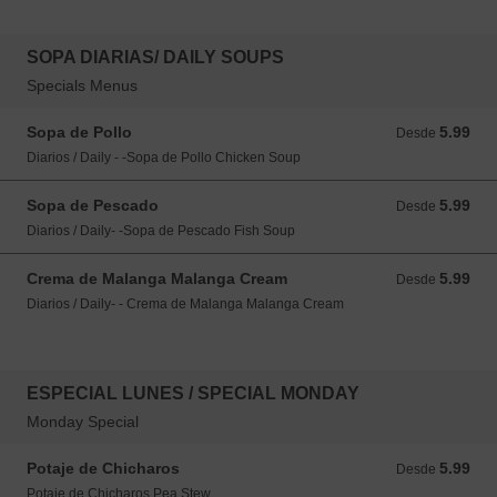
SOPA DIARIAS/ DAILY SOUPS
Specials Menus
Sopa de Pollo
5.99
Desde 5.99 USD
Desde
Diarios / Daily - -Sopa de Pollo Chicken Soup
Sopa de Pescado
5.99
Desde 5.99 USD
Desde
Diarios / Daily- -Sopa de Pescado Fish Soup
Crema de Malanga Malanga Cream
5.99
Desde 5.99 USD
Desde
Diarios / Daily- - Crema de Malanga Malanga Cream
ESPECIAL LUNES / SPECIAL MONDAY
Monday Special
Potaje de Chicharos
5.99
Desde 5.99 USD
Desde
Potaje de Chicharos Pea Stew