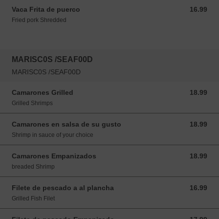
Vaca Frita de puerco
16.99
16.99 USD
Fried pork Shredded
MARISC0S /SEAF00D
MARISC0S /SEAF00D
Camarones Grilled
18.99
18.99 USD
Grilled Shrimps
Camarones en salsa de su gusto
18.99
18.99 USD
Shrimp in sauce of your choice
Camarones Empanizados
18.99
18.99 USD
breaded Shrimp
Filete de pescado a al plancha
16.99
16.99 USD
Grilled Fish Filet