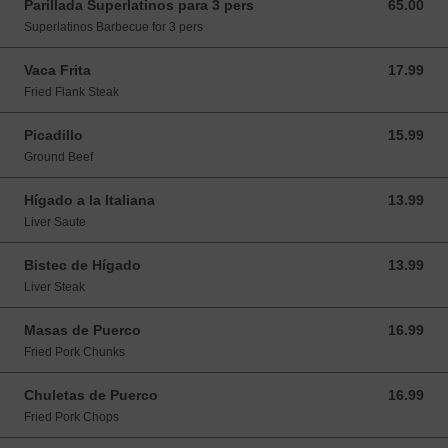
Parillada Superlatinos para 3 pers
65.00
65.00 USD
Superlatinos Barbecue for 3 pers
Vaca Frita
17.99
17.99 USD
Fried Flank Steak
Picadillo
15.99
15.99 USD
Ground Beef
Hígado a la Italiana
13.99
13.99 USD
Liver Saute
Bistec de Hígado
13.99
13.99 USD
Liver Steak
Masas de Puerco
16.99
16.99 USD
Fried Pork Chunks
Chuletas de Puerco
16.99
16.99 USD
Fried Pork Chops