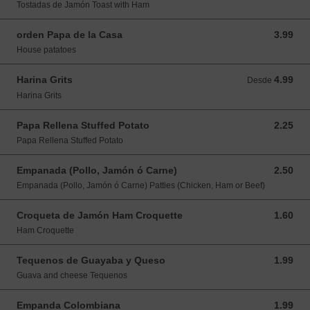
Tostadas de Jamón Toast with Ham
orden Papa de la Casa
3.99
3.99 USD
House patatoes
Harina Grits
4.99
Desde 4.99 USD
Desde
Harina Grits
Papa Rellena Stuffed Potato
2.25
2.25 USD
Papa Rellena Stuffed Potato
Empanada (Pollo, Jamón ó Carne)
2.50
2.50 USD
Empanada (Pollo, Jamón ó Carne) Patties (Chicken, Ham or Beef)
Croqueta de Jamón Ham Croquette
1.60
1.60 USD
Ham Croquette
Tequenos de Guayaba y Queso
1.99
1.99 USD
Guava and cheese Tequenos
Empanda Colombiana
1.99
1.99 USD