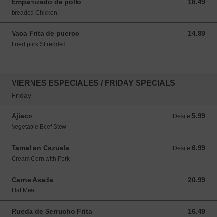
Empanizado de pollo
16.49
16.49 USD
breaded Chicken
Vaca Frita de puerco
14.99
14.99 USD
Fried pork Shredded
VIERNES ESPECIALES / FRIDAY SPECIALS
Friday
Ajiaco
5.99
Desde 5.99 USD
Desde
Vegetable Beef Stew
Tamal en Cazuela
6.99
Desde 6.99 USD
Desde
Cream Corn with Pork
Carne Asada
20.99
20.99 USD
Flat Meat
Rueda de Serrucho Frita
16.49
16.49 USD