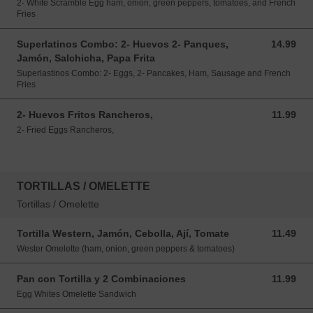
2- White Scramble Egg ham, onion, green peppers, tomatoes, and French
Fries
Superlatinos Combo: 2- Huevos 2- Panques,
14.99
14.99 USD
Jamón, Salchicha, Papa Frita
Superlastinos Combo: 2- Eggs, 2- Pancakes, Ham, Sausage and French
Fries
2- Huevos Fritos Rancheros,
11.99
11.99 USD
2- Fried Eggs Rancheros,
TORTILLAS / OMELETTE
Tortillas / Omelette
Tortilla Western, Jamón, Cebolla, Ají, Tomate
11.49
11.49 USD
Wester Omelette (ham, onion, green peppers & tomatoes)
Pan con Tortilla y 2 Combinaciones
11.99
11.99 USD
Egg Whites Omelette Sandwich