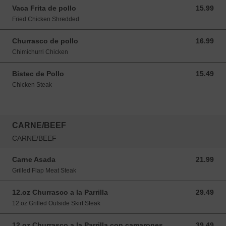
Vaca Frita de pollo
15.99
15.99 USD
Fried Chicken Shredded
Churrasco de pollo
16.99
16.99 USD
Chimichurri Chicken
Bistec de Pollo
15.49
15.49 USD
Chicken Steak
CARNE/BEEF
CARNE/BEEF
Carne Asada
21.99
21.99 USD
Grilled Flap Meat Steak
12.oz Churrasco a la Parrilla
29.49
29.49 USD
12.oz Grilled Outside Skirt Steak
12.oz Churrasco a la Parrilla con camarones
39.49
39.49 USD