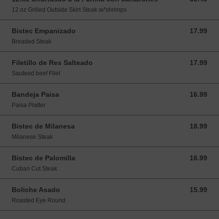
12.oz Grilled Outside Skirt Steak w/'shrimps
Bistec Empanizado
17.99
17.99 USD
Breaded Steak
Filetillo de Res Salteado
17.99
17.99 USD
Sauteed beef Filet
Bandeja Paisa
16.99
16.99 USD
Paisa Platter
Bistec de Milanesa
18.99
18.99 USD
Milanese Steak
Bistec de Palomilla
16.99
16.99 USD
Cuban Cut Steak
Boliche Asado
15.99
15.99 USD
Roasted Eye Round