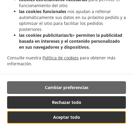
Mofongo, con picadillo
17.99
17.99 USD
funcionamiento del sitio
Mofongo, With Ground Beef
las cookies funcionales
nos ayudan a rellenar
automáticamente sus datos en su próximo pedido y a
optimizar el sitio para facilitar los pedidos
posteriores
ORDENES EXTRAS / SIDE ORDERS
las cookies publicitarias/b> permiten la publicidad
ORDENES EXTRAS/SIDE ORDERS
basada en intereses y el contenido personalizado
en sus navegadores y dispositivos.
Frijoles Negros
2.99
Desde 2.99 USD
Desde
Consulte nuestra
Política de cookies
para obtener más
Black Beans
información.
Orden, Arroz Blanco
3.99
3.99 USD
Order, of White Rice
Cambiar preferencias
Orden, Moros
4.49
4.49 USD
Order, of Moros Rice
Rechazar todo
Orden, Malanga Hervida
5.99
5.99 USD
Aceptar todo
Order, Boiled Malanga
Orden, de vegetales Salteados
4.99
4.99 USD