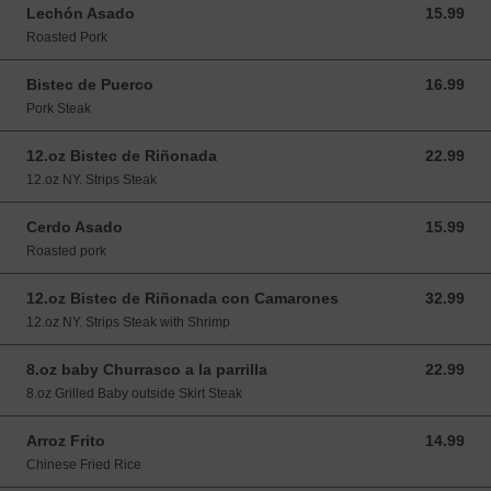
Lechón Asado
15.99
15.99 USD
Roasted Pork
Bistec de Puerco
16.99
16.99 USD
Pork Steak
12.oz Bistec de Riñonada
22.99
22.99 USD
12.oz NY. Strips Steak
Cerdo Asado
15.99
15.99 USD
Roasted pork
12.oz Bistec de Riñonada con Camarones
32.99
32.99 USD
12.oz NY. Strips Steak with Shrimp
8.oz baby Churrasco a la parrilla
22.99
22.99 USD
8.oz Grilled Baby outside Skirt Steak
Arroz Frito
14.99
14.99 USD
Chinese Fried Rice