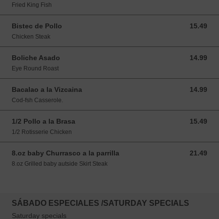
Fried King Fish
Bistec de Pollo
15.49
15.49 USD
Chicken Steak
Boliche Asado
14.99
14.99 USD
Eye Round Roast
Bacalao a la Vizcaina
14.99
14.99 USD
Cod-fsh Casserole.
1/2 Pollo a la Brasa
15.49
15.49 USD
1/2 Rotisserie Chicken
8.oz baby Churrasco a la parrilla
21.49
21.49 USD
8.oz Grilled baby autside Skirt Steak
SÁBADO ESPECIALES /SATURDAY SPECIALS
Saturday specials