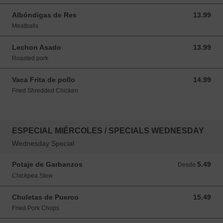
Albóndigas de Res
13.99
13.99 USD
Meatballs
Lechon Asado
13.99
13.99 USD
Roasted pork
Vaca Frita de pollo
14.99
14.99 USD
Fried Shredded Chicken
ESPECIAL MIÉRCOLES / SPECIALS WEDNESDAY
Wednesday Special
Potaje de Garbanzos
5.49
Desde 5.49 USD
Desde
Chickpea Stew
Chuletas de Puerco
15.49
15.49 USD
Fried Pork Chops