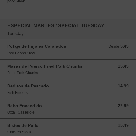
pork Steak
ESPECIAL MARTES / SPECIAL TUESDAY
Tuesday
Potaje de Frijoles Colorados
5.49
Desde 5.49 USD
Desde
Red Beans Stew
Masas de Puerco Fried Pork Chunks
15.49
15.49 USD
Fried Pork Chunks
Deditos de Pescado
14.99
14.99 USD
Fish Fingers
Rabo Encendido
22.99
22.99 USD
Oxtail Casserole
Bistec de Pollo
15.49
15.49 USD
Chicken Steak