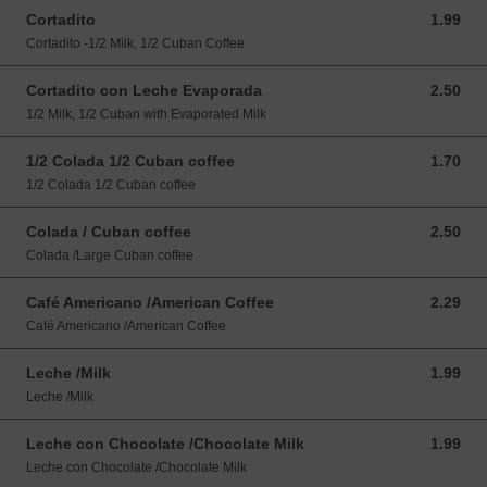
Cortadito
1.99
1.99 USD
Cortadito -1/2 Milk, 1/2 Cuban Coffee
Cortadito con Leche Evaporada
2.50
2.50 USD
1/2 Milk, 1/2 Cuban with Evaporated Milk
1/2 Colada 1/2 Cuban coffee
1.70
1.70 USD
1/2 Colada 1/2 Cuban coffee
Colada / Cuban coffee
2.50
2.50 USD
Colada /Large Cuban coffee
Café Americano /American Coffee
2.29
2.29 USD
Café Americano /American Coffee
Leche /Milk
1.99
1.99 USD
Leche /Milk
Leche con Chocolate /Chocolate Milk
1.99
1.99 USD
Leche con Chocolate /Chocolate Milk