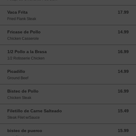
Vaca Frita
17.99
17.99 USD
Fried Flank Steak
Fricase de Pollo
14.99
14.99 USD
Chicken Casserole
1/2 Pollo a la Brasa
16.99
16.99 USD
1/2 Rotisserie Chicken
Picadillo
14.99
14.99 USD
Ground Beef
Bistec de Pollo
16.99
16.99 USD
Chicken Steak
Filetillo de Carne Salteado
15.49
15.49 USD
Steak Filet w/Sauce
bistec de puerco
15.99
15.99 USD