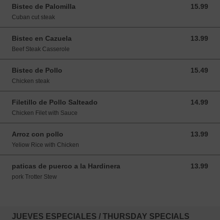
Bistec de Palomilla
15.99
15.99 USD
Cuban cut steak
Bistec en Cazuela
13.99
13.99 USD
Beef Steak Casserole
Bistec de Pollo
15.49
15.49 USD
Chicken steak
Filetillo de Pollo Salteado
14.99
14.99 USD
Chicken Filet with Sauce
Arroz con pollo
13.99
13.99 USD
Yeliow Rice with Chicken
paticas de puerco a la Hardinera
13.99
13.99 USD
pork Trotter Stew
JUEVES ESPECIALES / THURSDAY SPECIALS