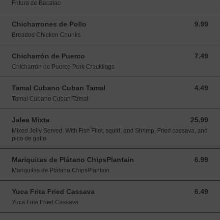
Fritura de Bacalao
Chicharrones de Pollo
9.99
9.99 USD
Breaded Chicken Chunks
Chicharrón de Puerco
7.49
7.49 USD
Chicharrón de Puerco Pork Cracklings
Tamal Cubano Cuban Tamal
4.49
4.49 USD
Tamal Cubano Cuban Tamal
Jalea Mixta
25.99
25.99 USD
Mixed Jelly Served, With Fish Filet, squid, and Shrimp, Fried cassava, and
pico de gallo
Mariquitas de Plátano ChipsPlantain
6.99
6.99 USD
Mariquitas de Plátano ChipsPlantain
Yuca Frita Fried Cassava
6.49
6.49 USD
Yuca Frita Fried Cassava