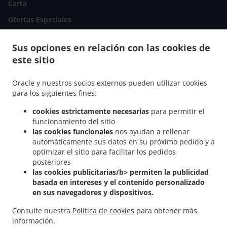
Carta
Ofertas Especiales
Reservar mesa
Sus opciones en relación con las cookies de
Pedido Anticipado
este sitio
Contáctenos
Oracle y nuestros socios externos pueden utilizar cookies
para los siguientes fines:
MÉTODOS DE PAGO ACEPTADOS
cookies estrictamente necesarias
para permitir el
funcionamiento del sitio
las cookies funcionales
nos ayudan a rellenar
automáticamente sus datos en su próximo pedido y a
optimizar el sitio para facilitar los pedidos
posteriores
las cookies publicitarias/b> permiten la publicidad
.
.
Comida Cuban a domicilio Miami
Comida Cuban a domicilio South Miami Heights
basada en intereses y el contenido personalizado
.
.
en sus navegadores y dispositivos.
Comida Cuban a domicilio Cutler Bay
Comida Cuban a domicilio Quail Heights
.
.
Comida Cuban a domicilio West Perrine
Comida Comida Cubana a domicilio
Consulte nuestra
Política de cookies
para obtener más
.
.
Comida Latin Food a domicilio
Comida Cuban Food Cutler Bay a domicilio
Comida
información.