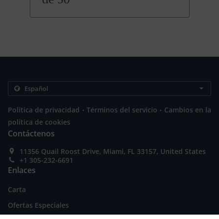
.
.
Política de privacidad
Términos del servicio
Cambios en la
política de cookies
Contáctenos
11356 Quail Roost Drive, Miami, FL 33157, United States
+1 305-232-6691
Enlaces
Carta
Ofertas Especiales