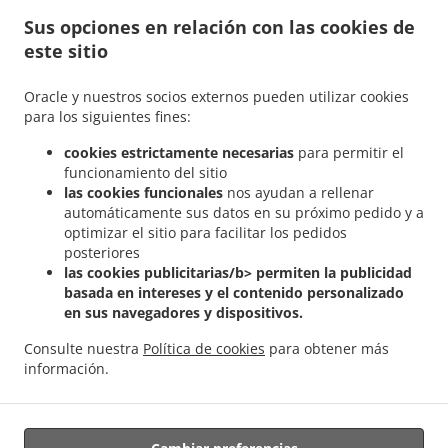
Reservar mesa
Sus opciones en relación con las cookies de
Pedido Anticipado
este sitio
Contáctenos
Oracle y nuestros socios externos pueden utilizar cookies
para los siguientes fines:
MÉTODOS DE PAGO ACEPTADOS
cookies estrictamente necesarias
para permitir el
funcionamiento del sitio
las cookies funcionales
nos ayudan a rellenar
automáticamente sus datos en su próximo pedido y a
optimizar el sitio para facilitar los pedidos
posteriores
las cookies publicitarias/b> permiten la publicidad
.
.
Comida Cuban a domicilio Miami
Comida Cuban a domicilio South Miami Heights
basada en intereses y el contenido personalizado
.
.
en sus navegadores y dispositivos.
Comida Cuban a domicilio Cutler Bay
Comida Cuban a domicilio Quail Heights
.
.
Comida Cuban a domicilio West Perrine
Comida Comida Cubana a domicilio
Consulte nuestra
Política de cookies
para obtener más
.
.
Comida Latin Food a domicilio
Comida Cuban Food Cutler Bay a domicilio
Comida
información.
.
comida latina a domicilio
Ordena comida para llevar